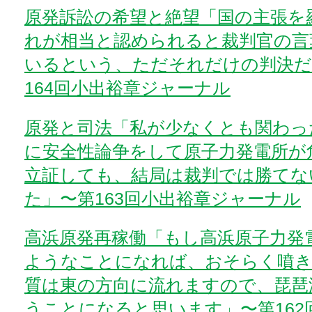
原発訴訟の希望と絶望「国の主張を
れが相当と認められると裁判官の言
いるという、ただそれだけの判決だ
164回小出裕章ジャーナル
原発と司法「私が少なくとも関わっ
に安全性論争をして原子力発電所が
立証しても、結局は裁判では勝てな
た」〜第163回小出裕章ジャーナル
高浜原発再稼働「もし高浜原子力発
ようなことになれば、おそらく噴き
質は東の方向に流れますので、琵琶
うことになると思います」〜第162