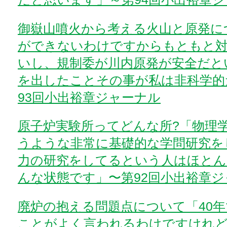
御嶽山噴火から考える火山と原発に
ができないわけですからもともと
いし、規制委が川内原発が安全だと
を出したことその事が私は非科学的
93回小出裕章ジャーナル
原子炉実験所ってどんな所?「物理
うような非常に基礎的な学問研究を
力の研究をしてるという人はほとん
んな状態です」〜第92回小出裕章
廃炉の抱える問題点について「40
ことがよく言われるわけですけれ