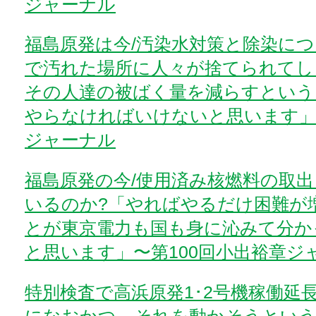
ジャーナル
福島原発は今/汚染水対策と除染に
で汚れた場所に人々が捨てられてし
その人達の被ばく量を減らすという
やらなければいけないと思います」〜
ジャーナル
福島原発の今/使用済み核燃料の取
いるのか?「やればやるだけ困難が
とが東京電力も国も身に沁みて分か
と思います」〜第100回小出裕章ジ
特別検査で高浜原発1･2号機稼働延長
になおかつ、それを動かそうという