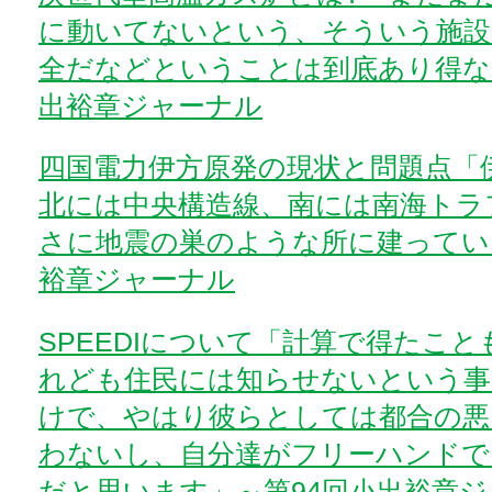
に動いてないという、そういう施設
全だなどということは到底あり得な
出裕章ジャーナル
四国電力伊方原発の現状と問題点「
北には中央構造線、南には南海トラ
さに地震の巣のような所に建ってい
裕章ジャーナル
SPEEDIについて「計算で得たこ
れども住民には知らせないという事
けで、やはり彼らとしては都合の悪
わないし、自分達がフリーハンドで
だと思います」～第94回小出裕章